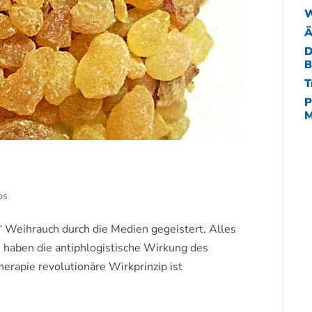
W
Ä
D
B
T
P
M
ps
l“ Weihrauch durch die Medien gegeistert. Alles
n haben die antiphlogistische Wirkung des
erapie revolutionäre Wirkprinzip ist