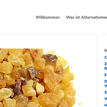
Willkommen
Was ist Alternativmed
N
C
Z
R
E
D
W
S
W
H