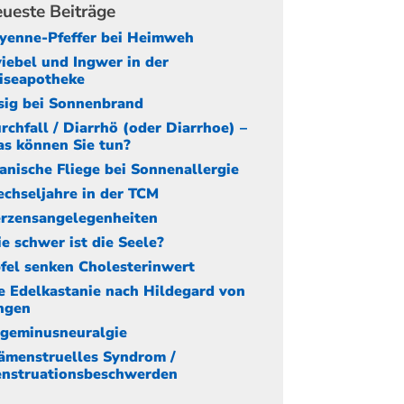
ueste Beiträge
yenne-Pfeffer bei Heimweh
iebel und Ingwer in der
iseapotheke
sig bei Sonnenbrand
rchfall / Diarrhö (oder Diarrhoe) –
s können Sie tun?
anische Fliege bei Sonnenallergie
chseljahre in der TCM
rzensangelegenheiten
e schwer ist die Seele?
fel senken Cholesterinwert
e Edelkastanie nach Hildegard von
ngen
igeminusneuralgie
ämenstruelles Syndrom /
nstruationsbeschwerden