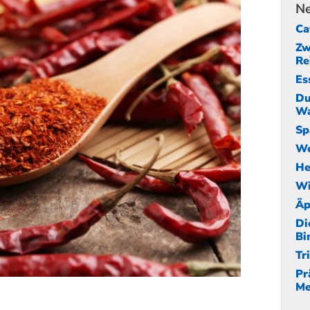
Ne
Ca
Zw
Re
Es
Du
Wa
Sp
We
He
Wi
Äp
Di
Bi
Tr
Pr
Me