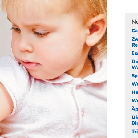
Ne
Ca
Zw
Re
Es
Du
Wa
Sp
We
He
Wi
Äp
Di
Bi
Tr