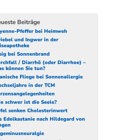
ueste Beiträge
yenne-Pfeffer bei Heimweh
iebel und Ingwer in der
iseapotheke
sig bei Sonnenbrand
rchfall / Diarrhö (oder Diarrhoe) –
s können Sie tun?
anische Fliege bei Sonnenallergie
chseljahre in der TCM
rzensangelegenheiten
e schwer ist die Seele?
fel senken Cholesterinwert
e Edelkastanie nach Hildegard von
ngen
igeminusneuralgie