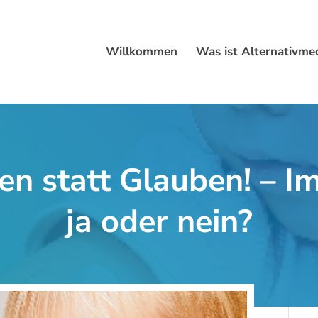
Willkommen
Was ist Alternativmed
n statt Glauben! – I
ja oder nein?