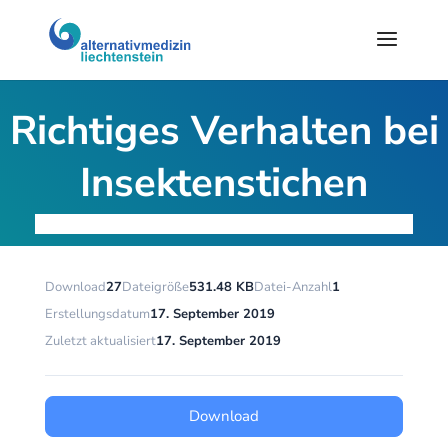
Richtiges Verhalten bei
Insektenstichen
Download
27
Dateigröße
531.48 KB
Datei-Anzahl
1
Erstellungsdatum
17. September 2019
Zuletzt aktualisiert
17. September 2019
Download